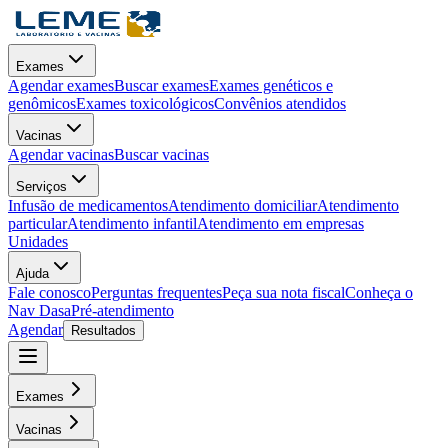
Exames
Agendar exames
Buscar exames
Exames genéticos e
genômicos
Exames toxicológicos
Convênios atendidos
Vacinas
Agendar vacinas
Buscar vacinas
Serviços
Infusão de medicamentos
Atendimento domiciliar
Atendimento
particular
Atendimento infantil
Atendimento em empresas
Unidades
Ajuda
Fale conosco
Perguntas frequentes
Peça sua nota fiscal
Conheça o
Nav Dasa
Pré-atendimento
Agendar
Resultados
Exames
Vacinas