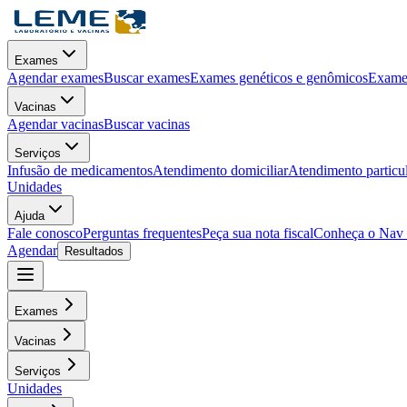
Exames
Agendar exames
Buscar exames
Exames genéticos e genômicos
Exames
Vacinas
Agendar vacinas
Buscar vacinas
Serviços
Infusão de medicamentos
Atendimento domiciliar
Atendimento particu
Unidades
Ajuda
Fale conosco
Perguntas frequentes
Peça sua nota fiscal
Conheça o Nav
Agendar
Resultados
Exames
Vacinas
Serviços
Unidades