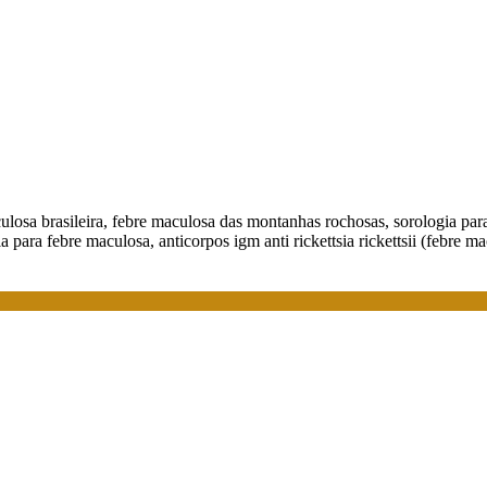
aculosa brasileira, febre maculosa das montanhas rochosas, sorologia pa
gia para febre maculosa, anticorpos igm anti rickettsia rickettsii (febre m