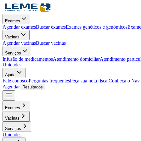
Exames
Agendar exames
Buscar exames
Exames genéticos e genômicos
Exames
Vacinas
Agendar vacinas
Buscar vacinas
Serviços
Infusão de medicamentos
Atendimento domiciliar
Atendimento particu
Unidades
Ajuda
Fale conosco
Perguntas frequentes
Peça sua nota fiscal
Conheça o Nav
Agendar
Resultados
Exames
Vacinas
Serviços
Unidades