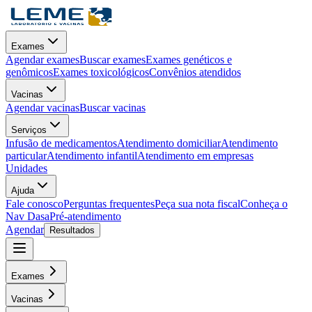
Exames
Agendar exames
Buscar exames
Exames genéticos e
genômicos
Exames toxicológicos
Convênios atendidos
Vacinas
Agendar vacinas
Buscar vacinas
Serviços
Infusão de medicamentos
Atendimento domiciliar
Atendimento
particular
Atendimento infantil
Atendimento em empresas
Unidades
Ajuda
Fale conosco
Perguntas frequentes
Peça sua nota fiscal
Conheça o
Nav Dasa
Pré-atendimento
Agendar
Resultados
Exames
Vacinas