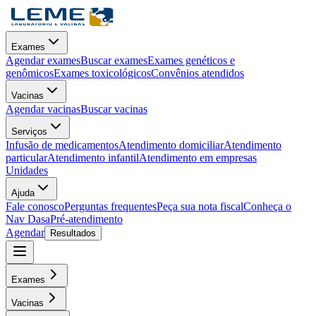
Exames
Agendar exames
Buscar exames
Exames genéticos e
genômicos
Exames toxicológicos
Convênios atendidos
Vacinas
Agendar vacinas
Buscar vacinas
Serviços
Infusão de medicamentos
Atendimento domiciliar
Atendimento
particular
Atendimento infantil
Atendimento em empresas
Unidades
Ajuda
Fale conosco
Perguntas frequentes
Peça sua nota fiscal
Conheça o
Nav Dasa
Pré-atendimento
Agendar
Resultados
Exames
Vacinas