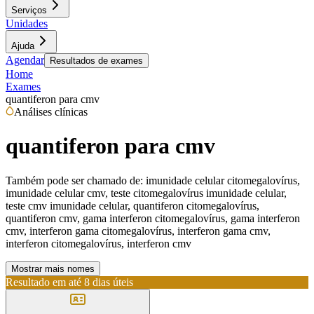
Serviços
Unidades
Ajuda
Agendar
Resultados de exames
Home
Exames
quantiferon para cmv
Análises clínicas
quantiferon para cmv
Também pode ser chamado de:
imunidade celular citomegalovírus,
imunidade celular cmv, teste citomegalovírus imunidade celular,
teste cmv imunidade celular, quantiferon citomegalovírus,
quantiferon cmv, gama interferon citomegalovírus, gama interferon
cmv, interferon gama citomegalovírus, interferon gama cmv,
interferon citomegalovírus, interferon cmv
Mostrar mais nomes
Resultado em até
8 dias úteis