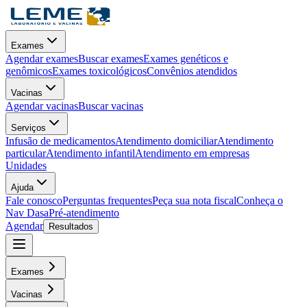
Exames
Agendar exames
Buscar exames
Exames genéticos e
genômicos
Exames toxicológicos
Convênios atendidos
Vacinas
Agendar vacinas
Buscar vacinas
Serviços
Infusão de medicamentos
Atendimento domiciliar
Atendimento
particular
Atendimento infantil
Atendimento em empresas
Unidades
Ajuda
Fale conosco
Perguntas frequentes
Peça sua nota fiscal
Conheça o
Nav Dasa
Pré-atendimento
Agendar
Resultados
Exames
Vacinas