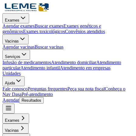
Exames
Agendar exames
Buscar exames
Exames genéticos e
genômicos
Exames toxicológicos
Convênios atendidos
Vacinas
Agendar vacinas
Buscar vacinas
Serviços
Infusão de medicamentos
Atendimento domiciliar
Atendimento
particular
Atendimento infantil
Atendimento em empresas
Unidades
Ajuda
Fale conosco
Perguntas frequentes
Peça sua nota fiscal
Conheça o
Nav Dasa
Pré-atendimento
Agendar
Resultados
Exames
Vacinas