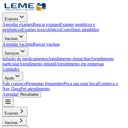
Exames
Agendar exames
Buscar exames
Exames genéticos e
genômicos
Exames toxicológicos
Convênios atendidos
Vacinas
Agendar vacinas
Buscar vacinas
Serviços
Infusão de medicamentos
Atendimento domiciliar
Atendimento
particular
Atendimento infantil
Atendimento em empresas
Unidades
Ajuda
Fale conosco
Perguntas frequentes
Peça sua nota fiscal
Conheça o
Nav Dasa
Pré-atendimento
Agendar
Resultados
Exames
Vacinas