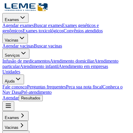
Exames
Agendar exames
Buscar exames
Exames genéticos e
genômicos
Exames toxicológicos
Convênios atendidos
Vacinas
Agendar vacinas
Buscar vacinas
Serviços
Infusão de medicamentos
Atendimento domiciliar
Atendimento
particular
Atendimento infantil
Atendimento em empresas
Unidades
Ajuda
Fale conosco
Perguntas frequentes
Peça sua nota fiscal
Conheça o
Nav Dasa
Pré-atendimento
Agendar
Resultados
Exames
Vacinas