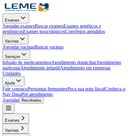
Exames
Agendar exames
Buscar exames
Exames genéticos e
genômicos
Exames toxicológicos
Convênios atendidos
Vacinas
Agendar vacinas
Buscar vacinas
Serviços
Infusão de medicamentos
Atendimento domiciliar
Atendimento
particular
Atendimento infantil
Atendimento em empresas
Unidades
Ajuda
Fale conosco
Perguntas frequentes
Peça sua nota fiscal
Conheça o
Nav Dasa
Pré-atendimento
Agendar
Resultados
Exames
Vacinas