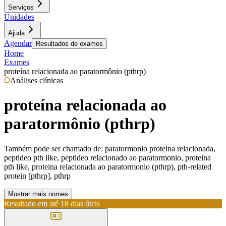
Serviços
Unidades
Ajuda
Agendar
Resultados de exames
Home
Exames
proteína relacionada ao paratormônio (pthrp)
Análises clínicas
proteína relacionada ao
paratormônio (pthrp)
Também pode ser chamado de:
paratormonio proteina relacionada,
peptideo pth like, peptideo relacionado ao paratormonio, proteina
pth like, proteina relacionada ao paratormonio (pthrp), pth-related
protein [pthrp], pthrp
Mostrar mais nomes
Resultado em até
18 dias úteis