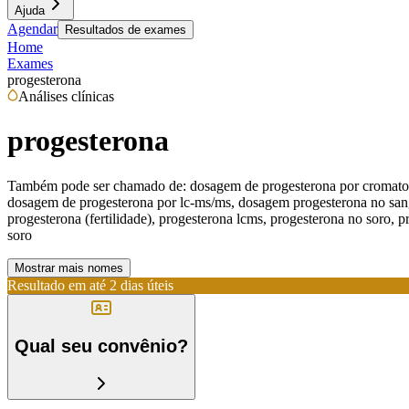
Ajuda
Agendar
Resultados de exames
Home
Exames
progesterona
Análises clínicas
progesterona
Também pode ser chamado de:
dosagem de progesterona por cromatog
dosagem de progesterona por lc-ms/ms, dosagem progesterona no sangu
progesterona (fertilidade), progesterona lcms, progesterona no soro, p
soro
Mostrar mais nomes
Resultado em até
2 dias úteis
Qual seu convênio?