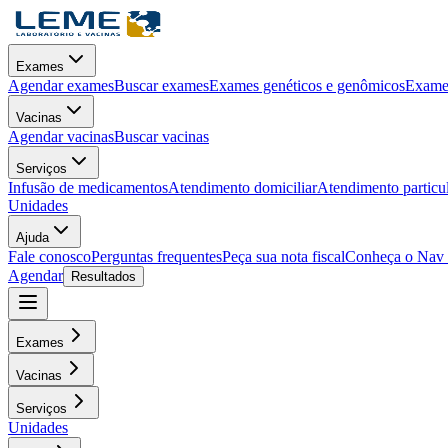
Exames
Agendar exames
Buscar exames
Exames genéticos e genômicos
Exames
Vacinas
Agendar vacinas
Buscar vacinas
Serviços
Infusão de medicamentos
Atendimento domiciliar
Atendimento particu
Unidades
Ajuda
Fale conosco
Perguntas frequentes
Peça sua nota fiscal
Conheça o Nav
Agendar
Resultados
Exames
Vacinas
Serviços
Unidades