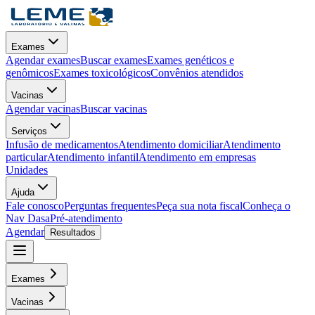
Exames
Agendar exames
Buscar exames
Exames genéticos e
genômicos
Exames toxicológicos
Convênios atendidos
Vacinas
Agendar vacinas
Buscar vacinas
Serviços
Infusão de medicamentos
Atendimento domiciliar
Atendimento
particular
Atendimento infantil
Atendimento em empresas
Unidades
Ajuda
Fale conosco
Perguntas frequentes
Peça sua nota fiscal
Conheça o
Nav Dasa
Pré-atendimento
Agendar
Resultados
Exames
Vacinas