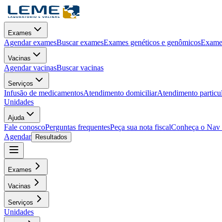
Exames
Agendar exames
Buscar exames
Exames genéticos e genômicos
Exames
Vacinas
Agendar vacinas
Buscar vacinas
Serviços
Infusão de medicamentos
Atendimento domiciliar
Atendimento particu
Unidades
Ajuda
Fale conosco
Perguntas frequentes
Peça sua nota fiscal
Conheça o Nav
Agendar
Resultados
Exames
Vacinas
Serviços
Unidades