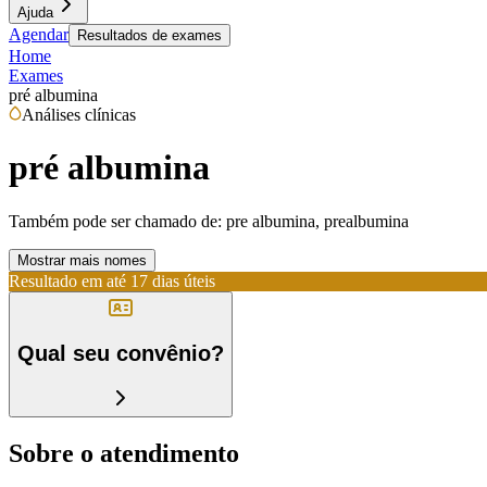
Ajuda
Agendar
Resultados de exames
Home
Exames
pré albumina
Análises clínicas
pré albumina
Também pode ser chamado de:
pre albumina, prealbumina
Mostrar mais nomes
Resultado em até
17 dias úteis
Qual seu convênio?
Sobre o atendimento