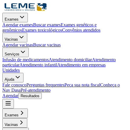
Exames
Agendar exames
Buscar exames
Exames genéticos e
genômicos
Exames toxicológicos
Convênios atendidos
Vacinas
Agendar vacinas
Buscar vacinas
Serviços
Infusão de medicamentos
Atendimento domiciliar
Atendimento
particular
Atendimento infantil
Atendimento em empresas
Unidades
Ajuda
Fale conosco
Perguntas frequentes
Peça sua nota fiscal
Conheça o
Nav Dasa
Pré-atendimento
Agendar
Resultados
Exames
Vacinas