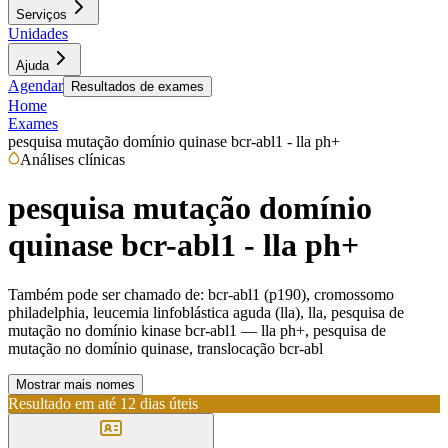
Serviços
Unidades
Ajuda
Agendar
Resultados de exames
Home
Exames
pesquisa mutação domínio quinase bcr-abl1 - lla ph+
Análises clínicas
pesquisa mutação domínio
quinase bcr-abl1 - lla ph+
Também pode ser chamado de:
bcr-abl1 (p190), cromossomo
philadelphia, leucemia linfoblástica aguda (lla), lla, pesquisa de
mutação no domínio kinase bcr-abl1 — lla ph+, pesquisa de
mutação no domínio quinase, translocação bcr-abl
Mostrar mais nomes
Resultado em até
12 dias úteis