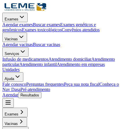
Exames
Agendar exames
Buscar exames
Exames genéticos e
genômicos
Exames toxicológicos
Convênios atendidos
Vacinas
Agendar vacinas
Buscar vacinas
Serviços
Infusão de medicamentos
Atendimento domiciliar
Atendimento
particular
Atendimento infantil
Atendimento em empresas
Unidades
Ajuda
Fale conosco
Perguntas frequentes
Peça sua nota fiscal
Conheça o
Nav Dasa
Pré-atendimento
Agendar
Resultados
Exames
Vacinas