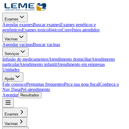
Exames
Agendar exames
Buscar exames
Exames genéticos e
genômicos
Exames toxicológicos
Convênios atendidos
Vacinas
Agendar vacinas
Buscar vacinas
Serviços
Infusão de medicamentos
Atendimento domiciliar
Atendimento
particular
Atendimento infantil
Atendimento em empresas
Unidades
Ajuda
Fale conosco
Perguntas frequentes
Peça sua nota fiscal
Conheça o
Nav Dasa
Pré-atendimento
Agendar
Resultados
Exames
Vacinas