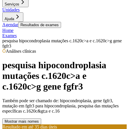
Serviços
Unidades
Ajuda
Agendar
Resultados de exames
Home
Exames
pesquisa hipocondroplasia mutações c.1620c>a e c.1620c>g gene
fgfr3
Análises clínicas
pesquisa hipocondroplasia
mutações c.1620c>a e
c.1620c>g gene fgfr3
Também pode ser chamado de:
hipocondroplasia, gene fgfr3,
mutação em fgfr3 para hipocondroplasia, pesquisa das mutações
específicas c.1620c&gt;a e c.16
Mostrar mais nomes
Resultado em até
35 dias úteis