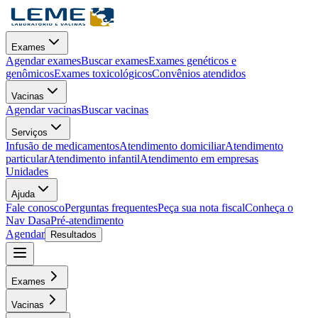
Exames
Agendar exames
Buscar exames
Exames genéticos e
genômicos
Exames toxicológicos
Convênios atendidos
Vacinas
Agendar vacinas
Buscar vacinas
Serviços
Infusão de medicamentos
Atendimento domiciliar
Atendimento
particular
Atendimento infantil
Atendimento em empresas
Unidades
Ajuda
Fale conosco
Perguntas frequentes
Peça sua nota fiscal
Conheça o
Nav Dasa
Pré-atendimento
Agendar
Resultados
Exames
Vacinas