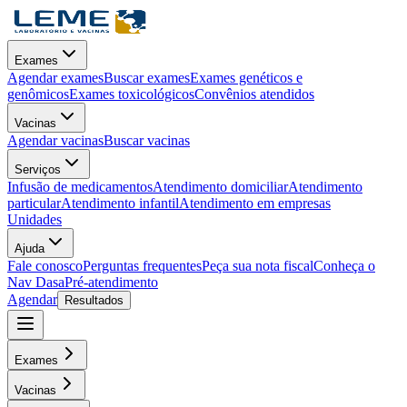
Exames
Agendar exames
Buscar exames
Exames genéticos e
genômicos
Exames toxicológicos
Convênios atendidos
Vacinas
Agendar vacinas
Buscar vacinas
Serviços
Infusão de medicamentos
Atendimento domiciliar
Atendimento
particular
Atendimento infantil
Atendimento em empresas
Unidades
Ajuda
Fale conosco
Perguntas frequentes
Peça sua nota fiscal
Conheça o
Nav Dasa
Pré-atendimento
Agendar
Resultados
Exames
Vacinas