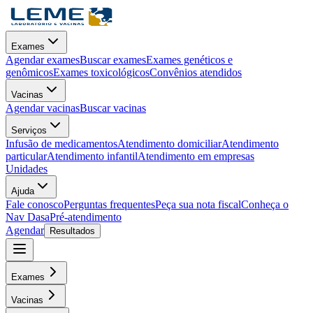
Exames
Agendar exames
Buscar exames
Exames genéticos e
genômicos
Exames toxicológicos
Convênios atendidos
Vacinas
Agendar vacinas
Buscar vacinas
Serviços
Infusão de medicamentos
Atendimento domiciliar
Atendimento
particular
Atendimento infantil
Atendimento em empresas
Unidades
Ajuda
Fale conosco
Perguntas frequentes
Peça sua nota fiscal
Conheça o
Nav Dasa
Pré-atendimento
Agendar
Resultados
Exames
Vacinas