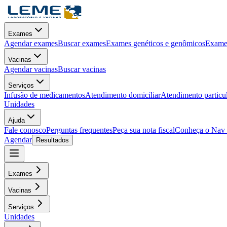
Exames
Agendar exames
Buscar exames
Exames genéticos e genômicos
Exames
Vacinas
Agendar vacinas
Buscar vacinas
Serviços
Infusão de medicamentos
Atendimento domiciliar
Atendimento particu
Unidades
Ajuda
Fale conosco
Perguntas frequentes
Peça sua nota fiscal
Conheça o Nav
Agendar
Resultados
Exames
Vacinas
Serviços
Unidades