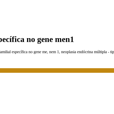
pecífica no gene men1
amilial específica no gene me, nem 1, neoplasia endócrina múltipla - t