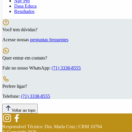
Nav Pro
Dasa Educa
Resultados
Você tem dúvidas?
Acesse nossas
perguntas frequentes
Quer entrar em contato?
Fale no nosso WhatsApp:
(71) 3338-8555
Prefere ligar?
Telefone:
(71) 3338-8555
Voltar ao topo
Responsável Técnico:
Dra. Marla Cruz | CRM 10794
© Copyright
2026