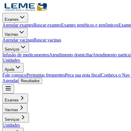
Exames
Agendar exames
Buscar exames
Exames genéticos e genômicos
Exames
Vacinas
Agendar vacinas
Buscar vacinas
Serviços
Infusão de medicamentos
Atendimento domiciliar
Atendimento particu
Unidades
Ajuda
Fale conosco
Perguntas frequentes
Peça sua nota fiscal
Conheça o Nav
Agendar
Resultados
Exames
Vacinas
Serviços
Unidades