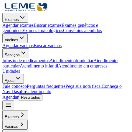
Exames
Agendar exames
Buscar exames
Exames genéticos e
genômicos
Exames toxicológicos
Convênios atendidos
Vacinas
Agendar vacinas
Buscar vacinas
Serviços
Infusão de medicamentos
Atendimento domiciliar
Atendimento
particular
Atendimento infantil
Atendimento em empresas
Unidades
Ajuda
Fale conosco
Perguntas frequentes
Peça sua nota fiscal
Conheça o
Nav Dasa
Pré-atendimento
Agendar
Resultados
Exames
Vacinas