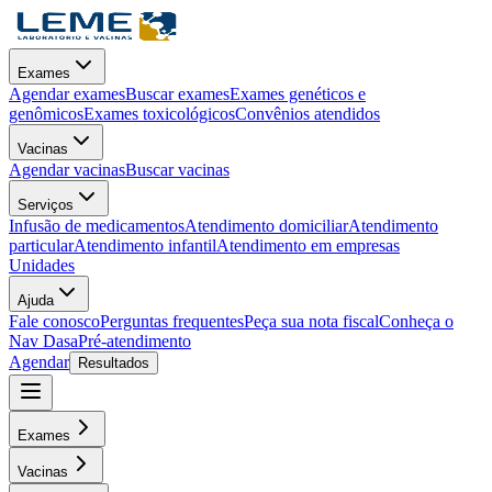
Exames
Agendar exames
Buscar exames
Exames genéticos e
genômicos
Exames toxicológicos
Convênios atendidos
Vacinas
Agendar vacinas
Buscar vacinas
Serviços
Infusão de medicamentos
Atendimento domiciliar
Atendimento
particular
Atendimento infantil
Atendimento em empresas
Unidades
Ajuda
Fale conosco
Perguntas frequentes
Peça sua nota fiscal
Conheça o
Nav Dasa
Pré-atendimento
Agendar
Resultados
Exames
Vacinas