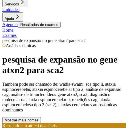
Serviços
Unidades
Ajuda
Agendar
Resultados de exames
Home
Exames
pesquisa de expansão no gene atxn2 para sca2
Análises clínicas
pesquisa de expansão no gene
atxn2 para sca2
Também pode ser chamado de:
wadia-swami, sca tipo ii, ataxia
espinocerebelar, ataxia espinocerebelar tipo 2, análise de expansão
cag, análise de trinucleotídeos-gene atxn2, sca2, diagnóstico
molecular da ataxia espinocerebelar ti, repetições cag, ataxia
espinocerebelosa tipo 2 (sca2), ataxias cerebelares autossômicas
dominantes
Mostrar mais nomes
Resultado em até
30 dias úteis