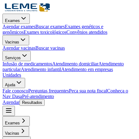
Exames
Agendar exames
Buscar exames
Exames genéticos e
genômicos
Exames toxicológicos
Convênios atendidos
Vacinas
Agendar vacinas
Buscar vacinas
Serviços
Infusão de medicamentos
Atendimento domiciliar
Atendimento
particular
Atendimento infantil
Atendimento em empresas
Unidades
Ajuda
Fale conosco
Perguntas frequentes
Peça sua nota fiscal
Conheça o
Nav Dasa
Pré-atendimento
Agendar
Resultados
Exames
Vacinas