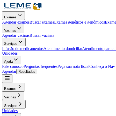
Exames
Agendar exames
Buscar exames
Exames genéticos e genômicos
Exames
Vacinas
Agendar vacinas
Buscar vacinas
Serviços
Infusão de medicamentos
Atendimento domiciliar
Atendimento particu
Unidades
Ajuda
Fale conosco
Perguntas frequentes
Peça sua nota fiscal
Conheça o Nav
Agendar
Resultados
Exames
Vacinas
Serviços
Unidades