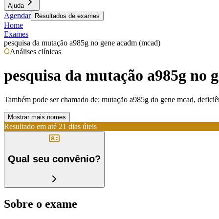
Ajuda
Agendar
Resultados de exames
Home
Exames
pesquisa da mutação a985g no gene acadm (mcad)
Análises clínicas
pesquisa da mutação a985g no 
Também pode ser chamado de:
mutação a985g do gene mcad, deficiên
Mostrar mais nomes
Resultado em até
21 dias úteis
Qual seu convênio?
Sobre o exame