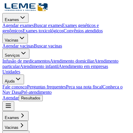
Exames
Agendar exames
Buscar exames
Exames genéticos e
genômicos
Exames toxicológicos
Convênios atendidos
Vacinas
Agendar vacinas
Buscar vacinas
Serviços
Infusão de medicamentos
Atendimento domiciliar
Atendimento
particular
Atendimento infantil
Atendimento em empresas
Unidades
Ajuda
Fale conosco
Perguntas frequentes
Peça sua nota fiscal
Conheça o
Nav Dasa
Pré-atendimento
Agendar
Resultados
Exames
Vacinas