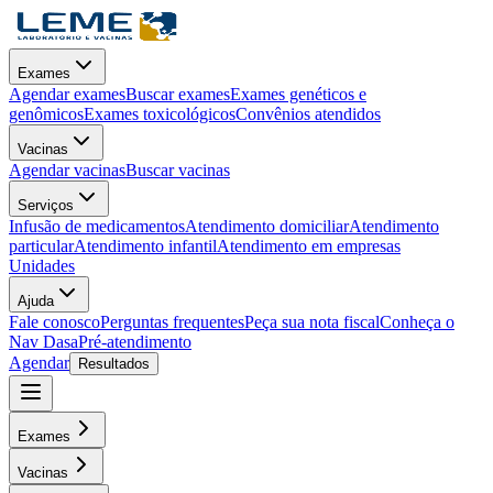
Exames
Agendar exames
Buscar exames
Exames genéticos e
genômicos
Exames toxicológicos
Convênios atendidos
Vacinas
Agendar vacinas
Buscar vacinas
Serviços
Infusão de medicamentos
Atendimento domiciliar
Atendimento
particular
Atendimento infantil
Atendimento em empresas
Unidades
Ajuda
Fale conosco
Perguntas frequentes
Peça sua nota fiscal
Conheça o
Nav Dasa
Pré-atendimento
Agendar
Resultados
Exames
Vacinas