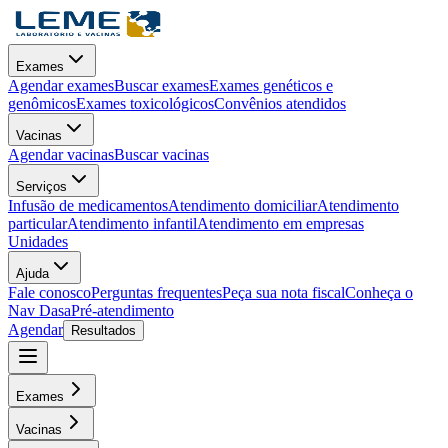
Exames
Agendar exames
Buscar exames
Exames genéticos e
genômicos
Exames toxicológicos
Convênios atendidos
Vacinas
Agendar vacinas
Buscar vacinas
Serviços
Infusão de medicamentos
Atendimento domiciliar
Atendimento
particular
Atendimento infantil
Atendimento em empresas
Unidades
Ajuda
Fale conosco
Perguntas frequentes
Peça sua nota fiscal
Conheça o
Nav Dasa
Pré-atendimento
Agendar
Resultados
Exames
Vacinas