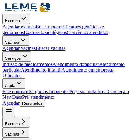
Exames
Agendar exames
Buscar exames
Exames genéticos e
genômicos
Exames toxicológicos
Convênios atendidos
Vacinas
Agendar vacinas
Buscar vacinas
Serviços
Infusão de medicamentos
Atendimento domiciliar
Atendimento
particular
Atendimento infantil
Atendimento em empresas
Unidades
Ajuda
Fale conosco
Perguntas frequentes
Peça sua nota fiscal
Conheça o
Nav Dasa
Pré-atendimento
Agendar
Resultados
Exames
Vacinas