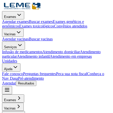
Exames
Agendar exames
Buscar exames
Exames genéticos e
genômicos
Exames toxicológicos
Convênios atendidos
Vacinas
Agendar vacinas
Buscar vacinas
Serviços
Infusão de medicamentos
Atendimento domiciliar
Atendimento
particular
Atendimento infantil
Atendimento em empresas
Unidades
Ajuda
Fale conosco
Perguntas frequentes
Peça sua nota fiscal
Conheça o
Nav Dasa
Pré-atendimento
Agendar
Resultados
Exames
Vacinas