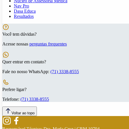
Núcleo de Assessoria Médica
Nav Pro
Dasa Educa
Resultados
Você tem dúvidas?
Acesse nossas
perguntas frequentes
Quer entrar em contato?
Fale no nosso WhatsApp:
(71) 3338-8555
Prefere ligar?
Telefone:
(71) 3338-8555
Voltar ao topo
Responsável Técnico:
Dra. Marla Cruz | CRM 10794