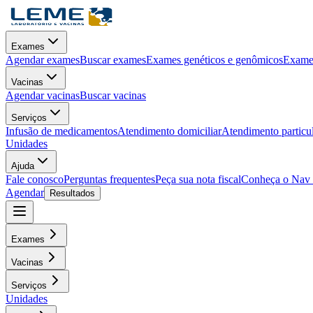
Exames
Agendar exames
Buscar exames
Exames genéticos e genômicos
Exames
Vacinas
Agendar vacinas
Buscar vacinas
Serviços
Infusão de medicamentos
Atendimento domiciliar
Atendimento particu
Unidades
Ajuda
Fale conosco
Perguntas frequentes
Peça sua nota fiscal
Conheça o Nav
Agendar
Resultados
Exames
Vacinas
Serviços
Unidades