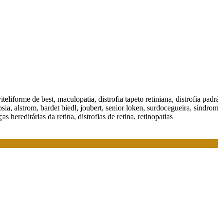
 viteliforme de best, maculopatia, distrofia tapeto retiniana, distrofia p
opsia, alstrom, bardet biedl, joubert, senior loken, surdocegueira, síndr
 hereditárias da retina, distrofias de retina, retinopatias