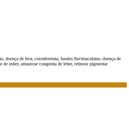
adráo, doença de best, coroideremia, fundus flavimaculatus, doença de
ome de usher, amaurose congenita de leber, retinose pigmentar