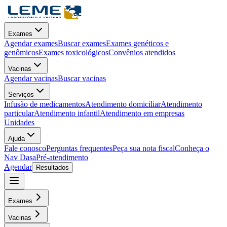
Exames
Agendar exames
Buscar exames
Exames genéticos e
genômicos
Exames toxicológicos
Convênios atendidos
Vacinas
Agendar vacinas
Buscar vacinas
Serviços
Infusão de medicamentos
Atendimento domiciliar
Atendimento
particular
Atendimento infantil
Atendimento em empresas
Unidades
Ajuda
Fale conosco
Perguntas frequentes
Peça sua nota fiscal
Conheça o
Nav Dasa
Pré-atendimento
Agendar
Resultados
Exames
Vacinas