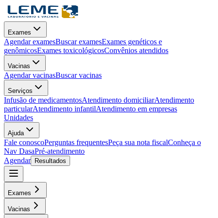
Exames
Agendar exames
Buscar exames
Exames genéticos e
genômicos
Exames toxicológicos
Convênios atendidos
Vacinas
Agendar vacinas
Buscar vacinas
Serviços
Infusão de medicamentos
Atendimento domiciliar
Atendimento
particular
Atendimento infantil
Atendimento em empresas
Unidades
Ajuda
Fale conosco
Perguntas frequentes
Peça sua nota fiscal
Conheça o
Nav Dasa
Pré-atendimento
Agendar
Resultados
Exames
Vacinas