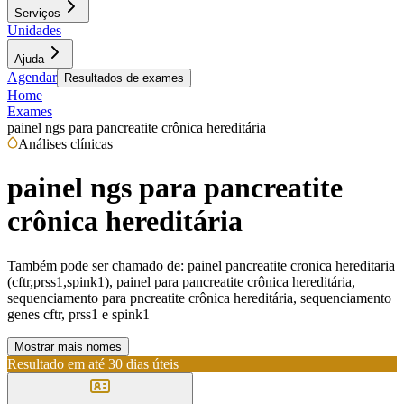
Serviços
Unidades
Ajuda
Agendar
Resultados de exames
Home
Exames
painel ngs para pancreatite crônica hereditária
Análises clínicas
painel ngs para pancreatite
crônica hereditária
Também pode ser chamado de:
painel pancreatite cronica hereditaria
(cftr,prss1,spink1), painel para pancreatite crônica hereditária,
sequenciamento para pncreatite crônica hereditária, sequenciamento
genes cftr, prss1 e spink1
Mostrar mais nomes
Resultado em até
30 dias úteis