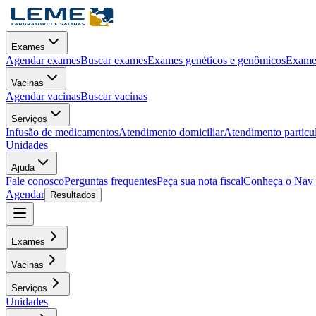
Exames
Agendar exames
Buscar exames
Exames genéticos e genômicos
Exames
Vacinas
Agendar vacinas
Buscar vacinas
Serviços
Infusão de medicamentos
Atendimento domiciliar
Atendimento particu
Unidades
Ajuda
Fale conosco
Perguntas frequentes
Peça sua nota fiscal
Conheça o Nav
Agendar
Resultados
Exames
Vacinas
Serviços
Unidades