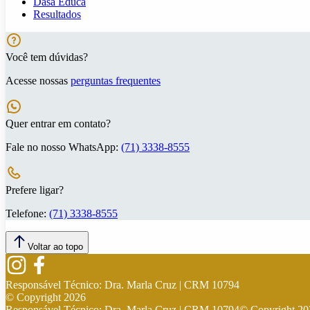
Dasa Educa
Resultados
Você tem dúvidas?
Acesse nossas
perguntas frequentes
Quer entrar em contato?
Fale no nosso WhatsApp:
(71) 3338-8555
Prefere ligar?
Telefone:
(71) 3338-8555
Voltar ao topo
Responsável Técnico:
Dra. Marla Cruz | CRM 10794
© Copyright
2026
Responsável Técnico:
Dra. Marla Cruz | CRM 10794
© Copyright
20