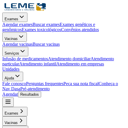
Exames
Agendar exames
Buscar exames
Exames genéticos e
genômicos
Exames toxicológicos
Convênios atendidos
Vacinas
Agendar vacinas
Buscar vacinas
Serviços
Infusão de medicamentos
Atendimento domiciliar
Atendimento
particular
Atendimento infantil
Atendimento em empresas
Unidades
Ajuda
Fale conosco
Perguntas frequentes
Peça sua nota fiscal
Conheça o
Nav Dasa
Pré-atendimento
Agendar
Resultados
Exames
Vacinas