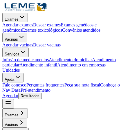
Exames
Agendar exames
Buscar exames
Exames genéticos e
genômicos
Exames toxicológicos
Convênios atendidos
Vacinas
Agendar vacinas
Buscar vacinas
Serviços
Infusão de medicamentos
Atendimento domiciliar
Atendimento
particular
Atendimento infantil
Atendimento em empresas
Unidades
Ajuda
Fale conosco
Perguntas frequentes
Peça sua nota fiscal
Conheça o
Nav Dasa
Pré-atendimento
Agendar
Resultados
Exames
Vacinas