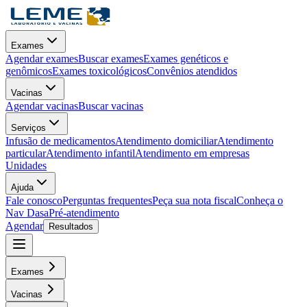
Exames
Agendar exames
Buscar exames
Exames genéticos e
genômicos
Exames toxicológicos
Convênios atendidos
Vacinas
Agendar vacinas
Buscar vacinas
Serviços
Infusão de medicamentos
Atendimento domiciliar
Atendimento
particular
Atendimento infantil
Atendimento em empresas
Unidades
Ajuda
Fale conosco
Perguntas frequentes
Peça sua nota fiscal
Conheça o
Nav Dasa
Pré-atendimento
Agendar
Resultados
Exames
Vacinas