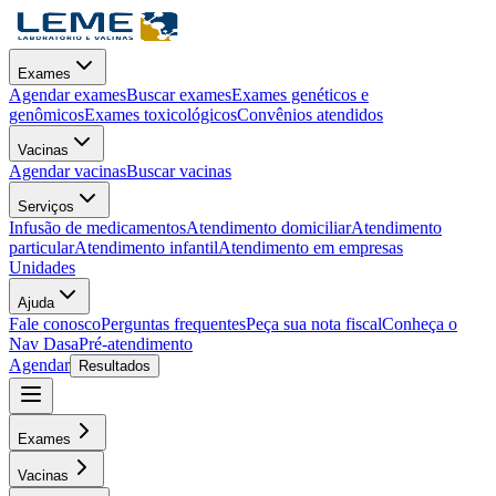
Exames
Agendar exames
Buscar exames
Exames genéticos e
genômicos
Exames toxicológicos
Convênios atendidos
Vacinas
Agendar vacinas
Buscar vacinas
Serviços
Infusão de medicamentos
Atendimento domiciliar
Atendimento
particular
Atendimento infantil
Atendimento em empresas
Unidades
Ajuda
Fale conosco
Perguntas frequentes
Peça sua nota fiscal
Conheça o
Nav Dasa
Pré-atendimento
Agendar
Resultados
Exames
Vacinas