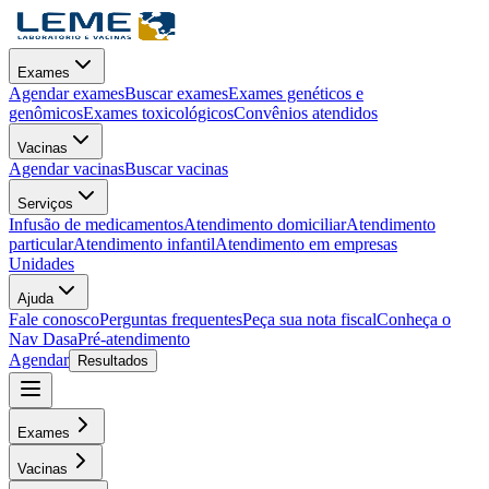
Exames
Agendar exames
Buscar exames
Exames genéticos e
genômicos
Exames toxicológicos
Convênios atendidos
Vacinas
Agendar vacinas
Buscar vacinas
Serviços
Infusão de medicamentos
Atendimento domiciliar
Atendimento
particular
Atendimento infantil
Atendimento em empresas
Unidades
Ajuda
Fale conosco
Perguntas frequentes
Peça sua nota fiscal
Conheça o
Nav Dasa
Pré-atendimento
Agendar
Resultados
Exames
Vacinas