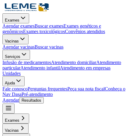
Exames
Agendar exames
Buscar exames
Exames genéticos e
genômicos
Exames toxicológicos
Convênios atendidos
Vacinas
Agendar vacinas
Buscar vacinas
Serviços
Infusão de medicamentos
Atendimento domiciliar
Atendimento
particular
Atendimento infantil
Atendimento em empresas
Unidades
Ajuda
Fale conosco
Perguntas frequentes
Peça sua nota fiscal
Conheça o
Nav Dasa
Pré-atendimento
Agendar
Resultados
Exames
Vacinas