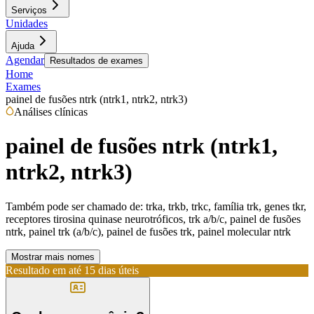
Serviços
Unidades
Ajuda
Agendar
Resultados de exames
Home
Exames
painel de fusões ntrk (ntrk1, ntrk2, ntrk3)
Análises clínicas
painel de fusões ntrk (ntrk1,
ntrk2, ntrk3)
Também pode ser chamado de:
trka, trkb, trkc, família trk, genes tkr,
receptores tirosina quinase neurotróficos, trk a/b/c, painel de fusões
ntrk, painel trk (a/b/c), painel de fusões trk, painel molecular ntrk
Mostrar mais nomes
Resultado em até
15 dias úteis