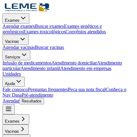
Exames
Agendar exames
Buscar exames
Exames genéticos e
genômicos
Exames toxicológicos
Convênios atendidos
Vacinas
Agendar vacinas
Buscar vacinas
Serviços
Infusão de medicamentos
Atendimento domiciliar
Atendimento
particular
Atendimento infantil
Atendimento em empresas
Unidades
Ajuda
Fale conosco
Perguntas frequentes
Peça sua nota fiscal
Conheça o
Nav Dasa
Pré-atendimento
Agendar
Resultados
Exames
Vacinas