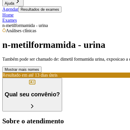
Ajuda
Agendar
Resultados de exames
Home
Exames
n-metilformamida - urina
Análises clínicas
n-metilformamida - urina
Também pode ser chamado de:
dimetil formamida urina, exposicao a
Mostrar mais nomes
Resultado em até
13 dias úteis
Qual seu convênio?
Sobre o atendimento