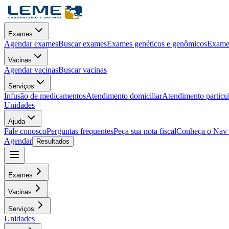
Exames
Agendar exames
Buscar exames
Exames genéticos e genômicos
Exames
Vacinas
Agendar vacinas
Buscar vacinas
Serviços
Infusão de medicamentos
Atendimento domiciliar
Atendimento particu
Unidades
Ajuda
Fale conosco
Perguntas frequentes
Peça sua nota fiscal
Conheça o Nav
Agendar
Resultados
Exames
Vacinas
Serviços
Unidades