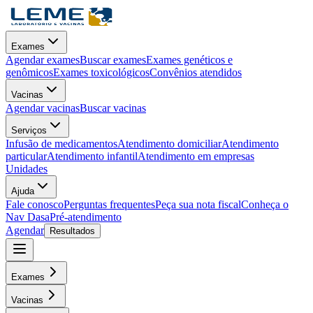
Exames
Agendar exames
Buscar exames
Exames genéticos e
genômicos
Exames toxicológicos
Convênios atendidos
Vacinas
Agendar vacinas
Buscar vacinas
Serviços
Infusão de medicamentos
Atendimento domiciliar
Atendimento
particular
Atendimento infantil
Atendimento em empresas
Unidades
Ajuda
Fale conosco
Perguntas frequentes
Peça sua nota fiscal
Conheça o
Nav Dasa
Pré-atendimento
Agendar
Resultados
Exames
Vacinas