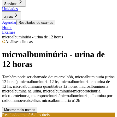
Serviços
Unidades
Ajuda
Agendar
Resultados de exames
Home
Exames
microalbuminúria - urina de 12 horas
Análises clínicas
microalbuminúria - urina de
12 horas
Também pode ser chamado de:
microalb8h, microalbuminuria (urina
12 horas), microalbuminuria 12 hs, microalbuminuria em urina de
12 hs, microalbuminuria quantitativa 12 horas, microalbuminuria,
microalbumina na urina, microalbuminuria/microproteinuria,
microproteinuria, microproteinuria/microalbuminuria, albumina por
radioimunoensaio/elisa, microalbuminuria u12h
Mostrar mais nomes
Resultado em até
6 dias úteis