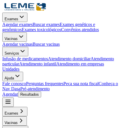
Exames
Agendar exames
Buscar exames
Exames genéticos e
genômicos
Exames toxicológicos
Convênios atendidos
Vacinas
Agendar vacinas
Buscar vacinas
Serviços
Infusão de medicamentos
Atendimento domiciliar
Atendimento
particular
Atendimento infantil
Atendimento em empresas
Unidades
Ajuda
Fale conosco
Perguntas frequentes
Peça sua nota fiscal
Conheça o
Nav Dasa
Pré-atendimento
Agendar
Resultados
Exames
Vacinas