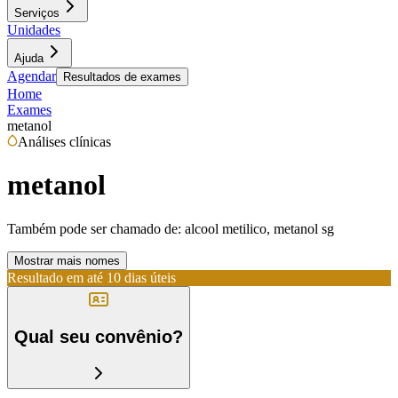
Serviços
Unidades
Ajuda
Agendar
Resultados de exames
Home
Exames
metanol
Análises clínicas
metanol
Também pode ser chamado de:
alcool metilico, metanol sg
Mostrar mais nomes
Resultado em até
10 dias úteis
Qual seu convênio?