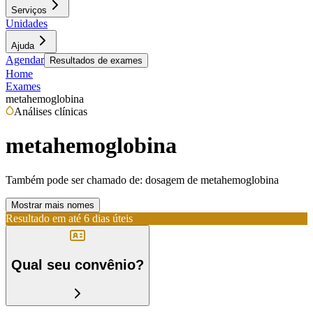
Serviços
Unidades
Ajuda
Agendar
Resultados de exames
Home
Exames
metahemoglobina
Análises clínicas
metahemoglobina
Também pode ser chamado de:
dosagem de metahemoglobina
Mostrar mais nomes
Resultado em até
6 dias úteis
Qual seu convênio?