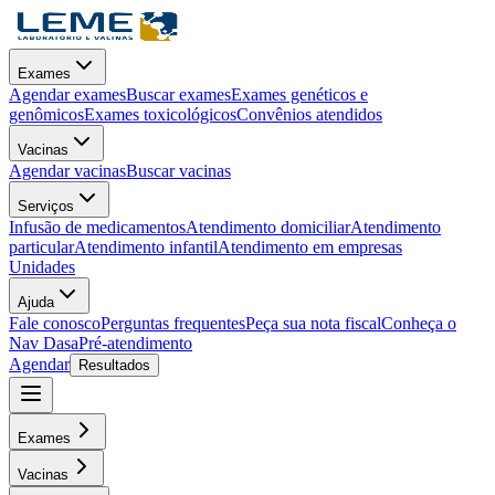
Exames
Agendar exames
Buscar exames
Exames genéticos e
genômicos
Exames toxicológicos
Convênios atendidos
Vacinas
Agendar vacinas
Buscar vacinas
Serviços
Infusão de medicamentos
Atendimento domiciliar
Atendimento
particular
Atendimento infantil
Atendimento em empresas
Unidades
Ajuda
Fale conosco
Perguntas frequentes
Peça sua nota fiscal
Conheça o
Nav Dasa
Pré-atendimento
Agendar
Resultados
Exames
Vacinas