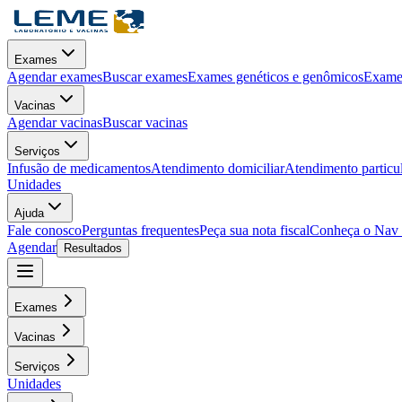
Exames
Agendar exames
Buscar exames
Exames genéticos e genômicos
Exames
Vacinas
Agendar vacinas
Buscar vacinas
Serviços
Infusão de medicamentos
Atendimento domiciliar
Atendimento particu
Unidades
Ajuda
Fale conosco
Perguntas frequentes
Peça sua nota fiscal
Conheça o Nav
Agendar
Resultados
Exames
Vacinas
Serviços
Unidades