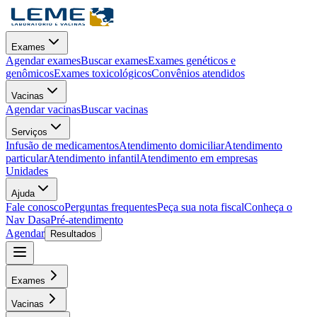
Exames
Agendar exames
Buscar exames
Exames genéticos e
genômicos
Exames toxicológicos
Convênios atendidos
Vacinas
Agendar vacinas
Buscar vacinas
Serviços
Infusão de medicamentos
Atendimento domiciliar
Atendimento
particular
Atendimento infantil
Atendimento em empresas
Unidades
Ajuda
Fale conosco
Perguntas frequentes
Peça sua nota fiscal
Conheça o
Nav Dasa
Pré-atendimento
Agendar
Resultados
Exames
Vacinas