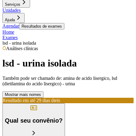
Serviços
Unidades
Ajuda
Agendar
Resultados de exames
Home
Exames
lsd - urina isolada
Análises clínicas
lsd - urina isolada
Também pode ser chamado de:
amina de acido lisergico, lsd
(dietilamina do acido lisergico) - urina
Mostrar mais nomes
Resultado em até
29 dias úteis
Qual seu convênio?