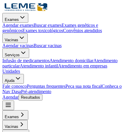
Exames
Agendar exames
Buscar exames
Exames genéticos e
genômicos
Exames toxicológicos
Convênios atendidos
Vacinas
Agendar vacinas
Buscar vacinas
Serviços
Infusão de medicamentos
Atendimento domiciliar
Atendimento
particular
Atendimento infantil
Atendimento em empresas
Unidades
Ajuda
Fale conosco
Perguntas frequentes
Peça sua nota fiscal
Conheça o
Nav Dasa
Pré-atendimento
Agendar
Resultados
Exames
Vacinas