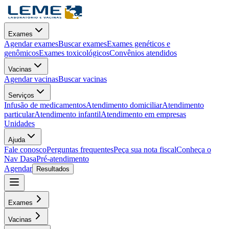
Exames
Agendar exames
Buscar exames
Exames genéticos e
genômicos
Exames toxicológicos
Convênios atendidos
Vacinas
Agendar vacinas
Buscar vacinas
Serviços
Infusão de medicamentos
Atendimento domiciliar
Atendimento
particular
Atendimento infantil
Atendimento em empresas
Unidades
Ajuda
Fale conosco
Perguntas frequentes
Peça sua nota fiscal
Conheça o
Nav Dasa
Pré-atendimento
Agendar
Resultados
Exames
Vacinas