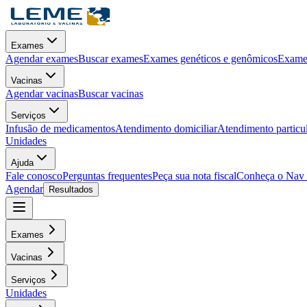
Exames
Agendar exames
Buscar exames
Exames genéticos e genômicos
Exames
Vacinas
Agendar vacinas
Buscar vacinas
Serviços
Infusão de medicamentos
Atendimento domiciliar
Atendimento particu
Unidades
Ajuda
Fale conosco
Perguntas frequentes
Peça sua nota fiscal
Conheça o Nav
Agendar
Resultados
Exames
Vacinas
Serviços
Unidades